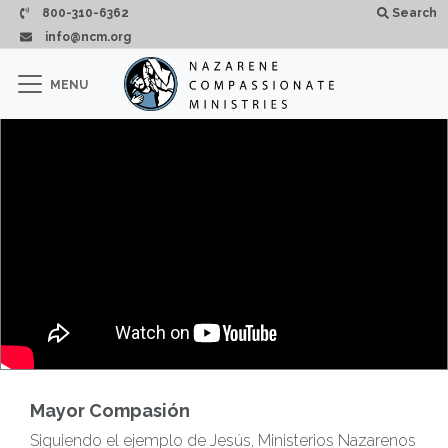
Skip to main content
800-310-6362
Search
info@ncm.org
×
MENU
CLOSE
Mayor Compasión
Siguiendo el ejemplo de Jesús, Ministerios Nazarenos